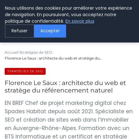
Nous utilisons des cookies pour améliorer votre expérience
LE WEBMARKETING
de navigation. En poursuivant, vous acceptez notre
politique de confidentialité.
En savoir plus
Refuser
Accepter
Accueil
Stratégies de SEO
Florence Le Saux : architecte du web et stratège du…
STRATÉGIES DE SEO
Florence Le Saux : architecte du web et
stratège du référencement naturel
EN BREF Chef de projet marketing digital chez
Spades Habitat depuis août 2021. Spécialiste en
SEO et création de sites web dans l’immobilier
en Auvergne-Rhône-Alpes. Formation avec un
BTS Informatique et un certificat en stratégie