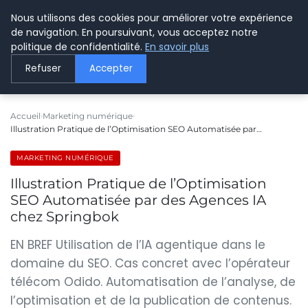
Nous utilisons des cookies pour améliorer votre expérience
LE WEBMARKETING
de navigation. En poursuivant, vous acceptez notre
politique de confidentialité.
En savoir plus
Refuser
Accepter
Accueil
Marketing numérique
Illustration Pratique de l’Optimisation SEO Automatisée par…
MARKETING NUMÉRIQUE
Illustration Pratique de l’Optimisation
SEO Automatisée par des Agences IA
chez Springbok
EN BREF Utilisation de l’IA agentique dans le
domaine du SEO. Cas concret avec l’opérateur
télécom Odido. Automatisation de l’analyse, de
l’optimisation et de la publication de contenus.