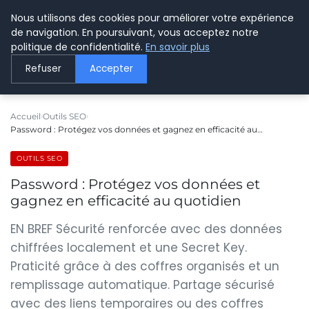
Nous utilisons des cookies pour améliorer votre expérience
LE WEBMARKETING
de navigation. En poursuivant, vous acceptez notre
politique de confidentialité.
En savoir plus
Refuser
Accepter
Accueil
Outils SEO
Password : Protégez vos données et gagnez en efficacité au…
OUTILS SEO
Password : Protégez vos données et
gagnez en efficacité au quotidien
EN BREF Sécurité renforcée avec des données
chiffrées localement et une Secret Key.
Praticité grâce à des coffres organisés et un
remplissage automatique. Partage sécurisé
avec des liens temporaires ou des coffres