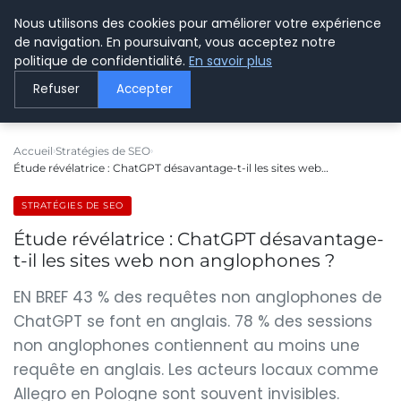
Nous utilisons des cookies pour améliorer votre expérience
LE WEBMARKETING
de navigation. En poursuivant, vous acceptez notre
politique de confidentialité.
En savoir plus
Refuser
Accepter
Accueil
Stratégies de SEO
Étude révélatrice : ChatGPT désavantage-t-il les sites web…
STRATÉGIES DE SEO
Étude révélatrice : ChatGPT désavantage-
t-il les sites web non anglophones ?
EN BREF 43 % des requêtes non anglophones de
ChatGPT se font en anglais. 78 % des sessions
non anglophones contiennent au moins une
requête en anglais. Les acteurs locaux comme
Allegro en Pologne sont souvent invisibles.