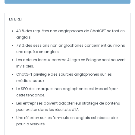
EN BREF
43 %
des requêtes
non anglophones
de ChatGPT se font en
anglais
.
78 %
des sessions non anglophones contiennent au moins
une requête en
anglais
.
Les
acteurs locaux
comme
Allegro
en Pologne sont souvent
invisibles
.
ChatGPT privilégie des sources
anglophones
sur les
médias locaux
.
Le
SEO
des marques non anglophones est impacté par
cette tendance.
Les entreprises doivent adapter leur
stratégie de contenu
pour exister dans les résultats d’IA.
Une
réflexion
sur les
fan-outs
en anglais est nécessaire
pour la visibilité.