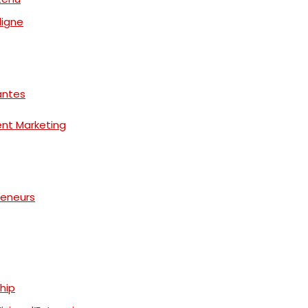
ligne
antes
ent Marketing
reneurs
hip