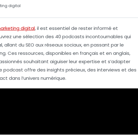
ing digital
arketing digital
, il est essentiel de rester informé et
uvrez une sélection des
40 podcasts incontournables
qui
l, allant du
SEO
aux
réseaux sociaux
, en passant par le
ing
. Ces ressources, disponibles en
français
et en
anglais
,
passionnés souhaitant aiguiser leur expertise et s’adapter
podcast offre des insights précieux, des interviews et des
act dans l’univers numérique.