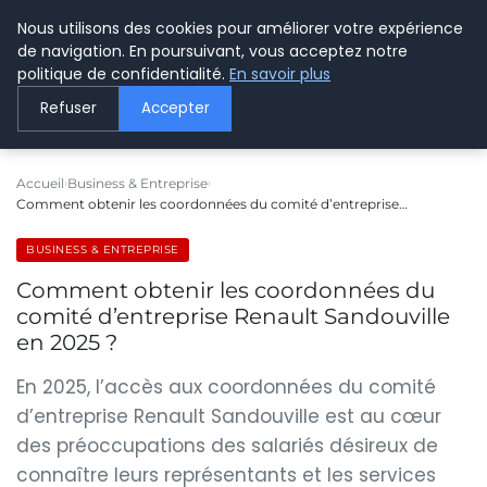
Nous utilisons des cookies pour améliorer votre expérience
LE WEBMARKETING
de navigation. En poursuivant, vous acceptez notre
politique de confidentialité.
En savoir plus
Refuser
Accepter
Accueil
Business & Entreprise
Comment obtenir les coordonnées du comité d’entreprise…
BUSINESS & ENTREPRISE
Comment obtenir les coordonnées du
comité d’entreprise Renault Sandouville
en 2025 ?
En 2025, l’accès aux coordonnées du comité
d’entreprise Renault Sandouville est au cœur
des préoccupations des salariés désireux de
connaître leurs représentants et les services