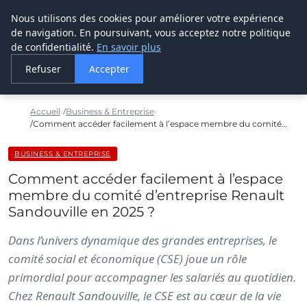
Nous utilisons des cookies pour améliorer votre expérience
LE WEBMARKETING
de navigation. En poursuivant, vous acceptez notre politique
de confidentialité.
En savoir plus
Refuser
Accepter
Accueil
Business & Entreprise
Comment accéder facilement à l’espace membre du comité…
BUSINESS & ENTREPRISE
Comment accéder facilement à l’espace
membre du comité d’entreprise Renault
Sandouville en 2025 ?
Dans l’univers dynamique des grandes entreprises, le
comité social et économique (CSE) joue un rôle
primordial pour accompagner les salariés au quotidien.
Chez Renault Sandouville, le CSE est au cœur de la vie