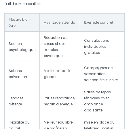
fait bon travailler.
Mesure bien-
Avantage attendu
Exemple concret
être
Réduction du
Consultations
Soutien
stress et des
individuelles
psychologique
troubles
gratuites
psychiques
Campagnes de
Actions
Meilleure santé
vaccination
prévention
globale
saisonnière sur site
Salles de repos
Espaces
Pause réparatrice,
rénovées avec
détente
regain d’énergie
ambiance
apaisante
Flexibilité du
Meilleur équilibre
mise en place du
travail
vie pro/perso
télétravail partiel