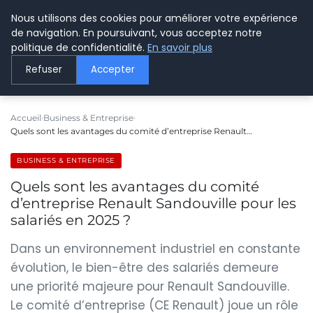
Nous utilisons des cookies pour améliorer votre expérience
LE WEBMARKETING
de navigation. En poursuivant, vous acceptez notre
politique de confidentialité.
En savoir plus
Refuser
Accepter
Accueil
Business & Entreprise
Quels sont les avantages du comité d’entreprise Renault…
BUSINESS & ENTREPRISE
Quels sont les avantages du comité
d’entreprise Renault Sandouville pour les
salariés en 2025 ?
Dans un environnement industriel en constante
évolution, le bien-être des salariés demeure
une priorité majeure pour Renault Sandouville.
Le comité d’entreprise (CE Renault) joue un rôle