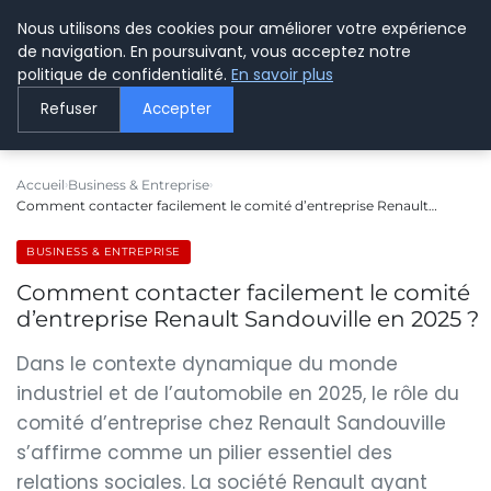
Nous utilisons des cookies pour améliorer votre expérience
LE WEBMARKETING
de navigation. En poursuivant, vous acceptez notre
politique de confidentialité.
En savoir plus
Refuser
Accepter
Accueil
Business & Entreprise
Comment contacter facilement le comité d’entreprise Renault…
BUSINESS & ENTREPRISE
Comment contacter facilement le comité
d’entreprise Renault Sandouville en 2025 ?
Dans le contexte dynamique du monde
industriel et de l’automobile en 2025, le rôle du
comité d’entreprise chez Renault Sandouville
s’affirme comme un pilier essentiel des
relations sociales. La société Renault ayant