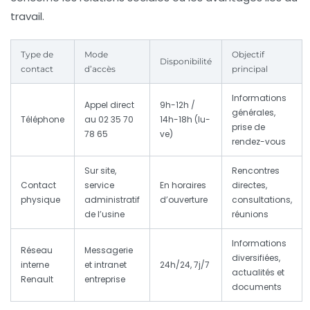
travail.
Type de
Mode
Objectif
Disponibilité
contact
d’accès
principal
Informations
Appel direct
9h-12h /
générales,
Téléphone
au 02 35 70
14h-18h (lu-
prise de
78 65
ve)
rendez-vous
Sur site,
Rencontres
Contact
service
En horaires
directes,
physique
administratif
d’ouverture
consultations,
de l’usine
réunions
Informations
Réseau
Messagerie
diversifiées,
interne
et intranet
24h/24, 7j/7
actualités et
Renault
entreprise
documents