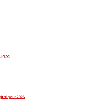
r
igital
ital pour 2026