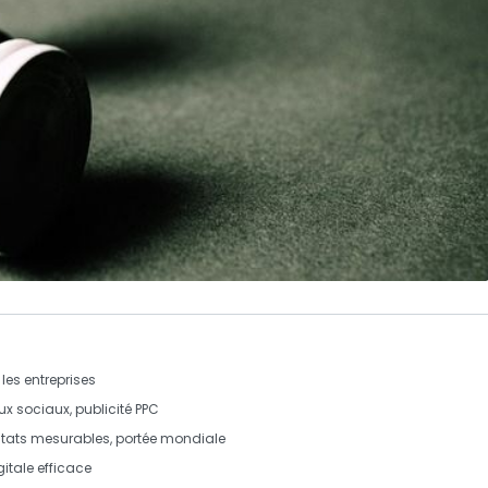
les entreprises
x sociaux, publicité PPC
sultats mesurables, portée mondiale
gitale efficace