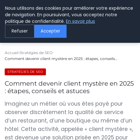
Nous utilisons des cookies pour améliorer votre expérience
LE WEBMARKETING
de navigation. En poursuivant, vous acceptez notre
politique de confidentialité.
En savoir plus
Refuser
Accepter
Accueil
Stratégies de SEO
Comment devenir client mystère en 2025 : étapes, conseils…
STRATÉGIES DE SEO
Comment devenir client mystère en 2025
: étapes, conseils et astuces
Imaginez un métier où vous êtes payé pour
observer discrètement la qualité de service
d’un restaurant, d’une boutique ou même d’un
hôtel. Cette activité, appelée « client mystère »,
est devenue une solution prisée en 2025 pour