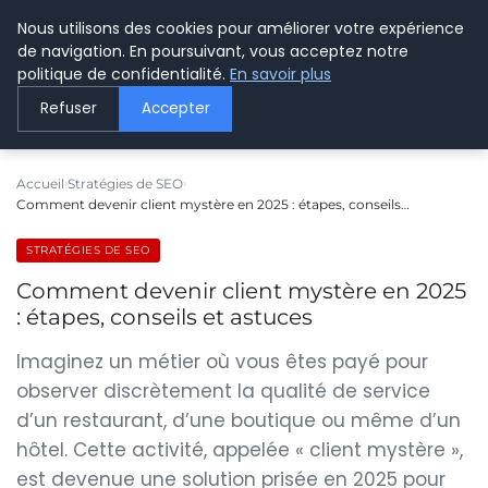
Nous utilisons des cookies pour améliorer votre expérience
LE WEBMARKETING
de navigation. En poursuivant, vous acceptez notre
politique de confidentialité.
En savoir plus
Refuser
Accepter
Accueil
Stratégies de SEO
Comment devenir client mystère en 2025 : étapes, conseils…
STRATÉGIES DE SEO
Comment devenir client mystère en 2025
: étapes, conseils et astuces
Imaginez un métier où vous êtes payé pour
observer discrètement la qualité de service
d’un restaurant, d’une boutique ou même d’un
hôtel. Cette activité, appelée « client mystère »,
est devenue une solution prisée en 2025 pour