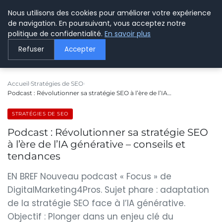
Nous utilisons des cookies pour améliorer votre expérience
LE WEBMARKETING
de navigation. En poursuivant, vous acceptez notre
politique de confidentialité.
En savoir plus
Refuser
Accepter
Accueil
Stratégies de SEO
Podcast : Révolutionner sa stratégie SEO à l’ère de l’IA…
STRATÉGIES DE SEO
Podcast : Révolutionner sa stratégie SEO
à l’ère de l’IA générative – conseils et
tendances
EN BREF Nouveau podcast « Focus » de
DigitalMarketing4Pros. Sujet phare : adaptation
de la stratégie SEO face à l’IA générative.
Objectif : Plonger dans un enjeu clé du