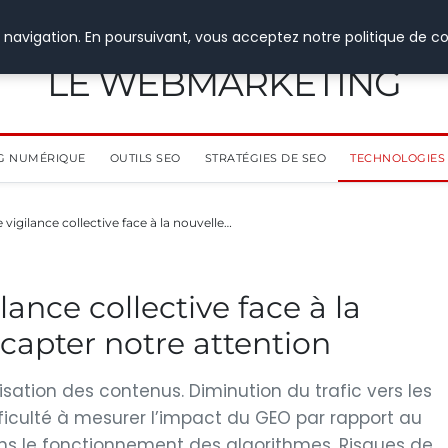
 navigation. En poursuivant, vous acceptez notre politique de co
LE WEBMARKETING
G NUMÉRIQUE
OUTILS SEO
STRATÉGIES DE SEO
TECHNOLOGIES 
 vigilance collective face à la nouvelle…
lance collective face à la
 capter notre attention
isation des contenus. Diminution du trafic vers les
ifficulté à mesurer l’impact du GEO par rapport au
ans le fonctionnement des algorithmes. Risques de