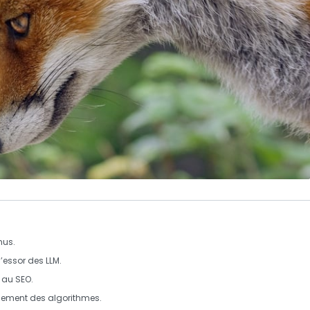
nus.
l’essor des LLM.
t au
SEO
.
nement des algorithmes.