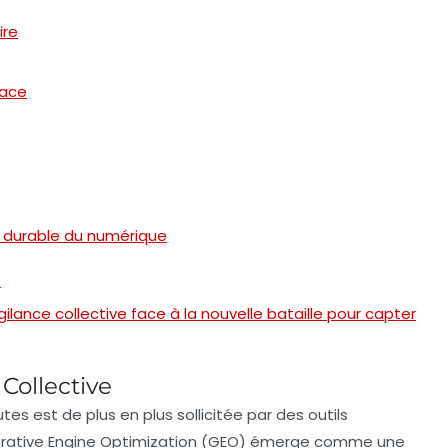
ire
cace
 durable du numérique
O
lance collective face à la nouvelle bataille pour capter
Collective
tes est de plus en plus sollicitée par des outils
ative Engine Optimization
(GEO) émerge comme une