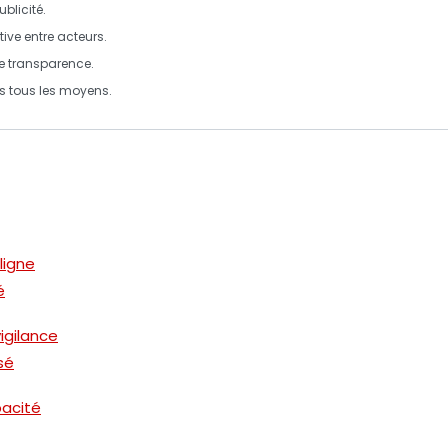
blicité
.
tive
entre acteurs.
de
transparence
.
pas tous les moyens.
 ligne
é
igilance
sé
pacité