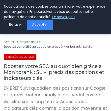
Nous utilisons des cookies pour améliorer votre expérience
LE WEBMARKETING
de navigation. En poursuivant, vous acceptez notre
politique de confidentialité.
En savoir plus
Refuser
Accepter
Accueil
Stratégies de SEO
Boostez votre SEO au quotidien grâce à Monitorank : Suivi…
STRATÉGIES DE SEO
Boostez votre SEO au quotidien grâce à
Monitorank : Suivi précis des positions et
indicateurs clés
EN BREF Suivi quotidien des positions sur Google
et autres moteurs. Analyse des variations de
visibilité sur le long terme. Accès à des
indicateurs clés comme la position moyenne et