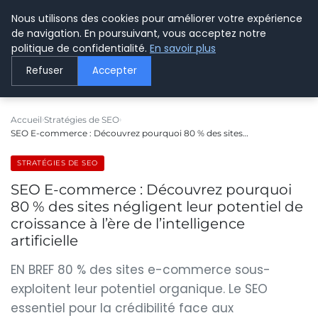
Nous utilisons des cookies pour améliorer votre expérience
LE WEBMARKETING
de navigation. En poursuivant, vous acceptez notre
politique de confidentialité.
En savoir plus
Refuser
Accepter
Accueil
Stratégies de SEO
SEO E-commerce : Découvrez pourquoi 80 % des sites…
STRATÉGIES DE SEO
SEO E-commerce : Découvrez pourquoi
80 % des sites négligent leur potentiel de
croissance à l’ère de l’intelligence
artificielle
EN BREF 80 % des sites e-commerce sous-
exploitent leur potentiel organique. Le SEO
essentiel pour la crédibilité face aux