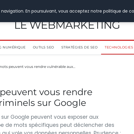
 navigation. En poursuivant, vous acceptez notre politique de co
LE WEBMARKETING
G NUMÉRIQUE
OUTILS SEO
STRATÉGIES DE SEO
TECHNOLOGIES 
6 mots peuvent vous rendre vulnérable aux…
s peuvent vous rendre
riminels sur Google
s sur Google peuvent vous exposer aux
upe de mots spécifiques peut déclencher des
qui vole vos données personnelles. Prudence :