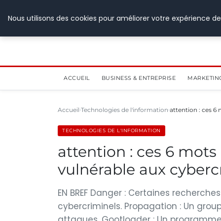
28 juillet 2026
Nous utilisons des cookies pour améliorer votre expérience de
ACCUEIL
BUSINESS & ENTREPRISE
MARKETIN
Accueil
Technologies de l'information
attention : ces 
TECHNOLOGIES DE L'INFORMATION
attention : ces 6 mot
vulnérable aux cyberc
EN BREF Danger : Certaines recherche
cybercriminels. Propagation : Un gro
attaques. Gootloader : Un programme 