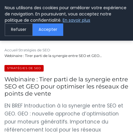
Nous utilisons des cookies pour améliorer votre expérience
LE WEBMARKETING
de navigation. En poursuivant, vous acceptez notre
politique de confidentialité.
En savoir plus
Refuser
Accepter
Accueil
Stratégies de SEO
Webinaire : Tirer parti de la synergie entre SEO et GEO…
STRATÉGIES DE SEO
Webinaire : Tirer parti de la synergie entre
SEO et GEO pour optimiser les réseaux de
points de vente
EN BREF Introduction à la synergie entre SEO et
GEO. GEO : nouvelle approche d’optimisation
pour moteurs génératifs. Importance du
référencement local pour les réseaux