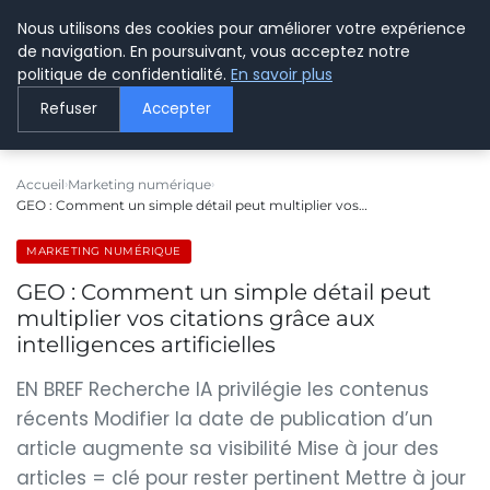
Nous utilisons des cookies pour améliorer votre expérience
LE WEBMARKETING
de navigation. En poursuivant, vous acceptez notre
politique de confidentialité.
En savoir plus
Refuser
Accepter
Accueil
Marketing numérique
GEO : Comment un simple détail peut multiplier vos…
MARKETING NUMÉRIQUE
GEO : Comment un simple détail peut
multiplier vos citations grâce aux
intelligences artificielles
EN BREF Recherche IA privilégie les contenus
récents Modifier la date de publication d’un
article augmente sa visibilité Mise à jour des
articles = clé pour rester pertinent Mettre à jour