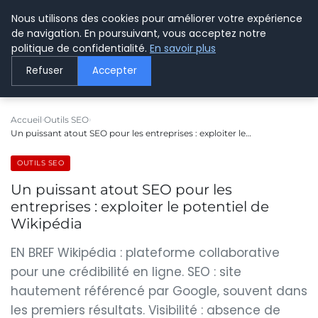
Nous utilisons des cookies pour améliorer votre expérience
LE WEBMARKETING
de navigation. En poursuivant, vous acceptez notre
politique de confidentialité.
En savoir plus
Refuser
Accepter
Accueil
Outils SEO
Un puissant atout SEO pour les entreprises : exploiter le…
OUTILS SEO
Un puissant atout SEO pour les
entreprises : exploiter le potentiel de
Wikipédia
EN BREF Wikipédia : plateforme collaborative
pour une crédibilité en ligne. SEO : site
hautement référencé par Google, souvent dans
les premiers résultats. Visibilité : absence de