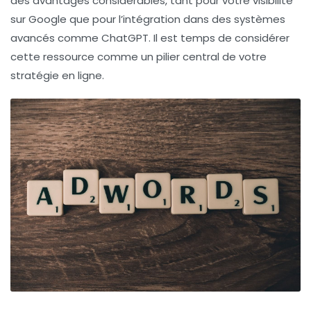
des avantages considérables, tant pour votre visibilité
sur
Google
que pour l’intégration dans des systèmes
avancés comme
ChatGPT
. Il est temps de considérer
cette ressource comme un pilier central de votre
stratégie en ligne.