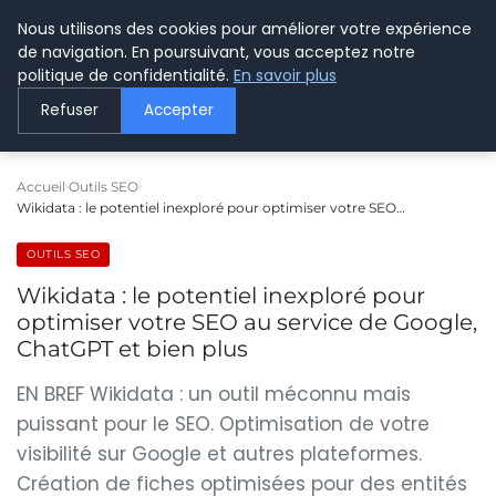
Nous utilisons des cookies pour améliorer votre expérience
LE WEBMARKETING
de navigation. En poursuivant, vous acceptez notre
politique de confidentialité.
En savoir plus
Refuser
Accepter
Accueil
Outils SEO
Wikidata : le potentiel inexploré pour optimiser votre SEO…
OUTILS SEO
Wikidata : le potentiel inexploré pour
optimiser votre SEO au service de Google,
ChatGPT et bien plus
EN BREF Wikidata : un outil méconnu mais
puissant pour le SEO. Optimisation de votre
visibilité sur Google et autres plateformes.
Création de fiches optimisées pour des entités