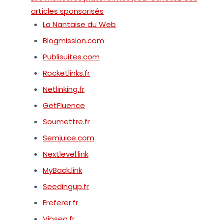
articles sponsorisés
La Nantaise du Web
Blogmission.com
Publisuites.com
Rocketlinks.fr
Netlinking.fr
GetFluence
Soumettre.fr
Semjuice.com
Nextlevel.link
MyBack.link
Seedingup.fr
Ereferer.fr
Vipseo.fr