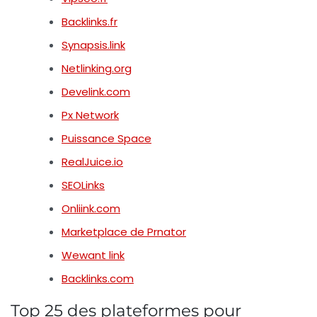
Backlinks.fr
Synapsis.link
Netlinking.org
Develink.com
Px Network
Puissance Space
RealJuice.io
SEOLinks
Onliink.com
Marketplace de Prnator
Wewant link
Backlinks.com
Top 25 des plateformes pour