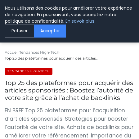
Nous utilisons des cookies pour améliorer votre expérience
LE WEBMARKETING
de navigation. En poursuivant, vous acceptez notre
politique de confidentialité.
En savoir plus
Refuser
Accepter
Accueil
Tendances High-Tech
Top 25 des plateformes pour acquérir des articles…
TENDANCES HIGH-TECH
Top 25 des plateformes pour acquérir des
articles sponsorisés : Boostez l’autorité de
votre site grâce à l’achat de backlinks
EN BREF Top 25 plateformes pour l’acquisition
d’articles sponsorisés. Stratégies pour booster
l’autorité de votre site. Achats de backlinks pour
améliorer votre référencement. Importance du