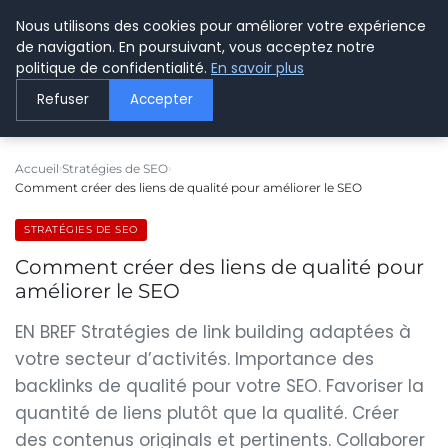
Nous utilisons des cookies pour améliorer votre expérience
LE WEBMARKETING
de navigation. En poursuivant, vous acceptez notre
politique de confidentialité.
En savoir plus
Refuser
Accepter
Accueil
Stratégies de SEO
Comment créer des liens de qualité pour améliorer le SEO
STRATÉGIES DE SEO
Comment créer des liens de qualité pour
améliorer le SEO
EN BREF Stratégies de link building adaptées à
votre secteur d’activités. Importance des
backlinks de qualité pour votre SEO. Favoriser la
quantité de liens plutôt que la qualité. Créer
des contenus originals et pertinents. Collaborer