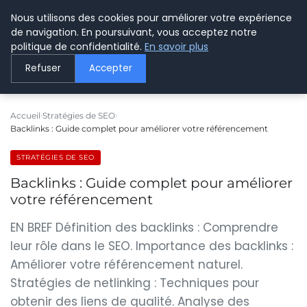
Nous utilisons des cookies pour améliorer votre expérience
LE WEBMARKETING
de navigation. En poursuivant, vous acceptez notre
politique de confidentialité.
En savoir plus
Refuser
Accepter
Accueil
Stratégies de SEO
Backlinks : Guide complet pour améliorer votre référencement
STRATÉGIES DE SEO
Backlinks : Guide complet pour améliorer
votre référencement
EN BREF Définition des backlinks : Comprendre
leur rôle dans le SEO. Importance des backlinks :
Améliorer votre référencement naturel.
Stratégies de netlinking : Techniques pour
obtenir des liens de qualité. Analyse des