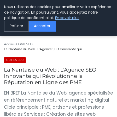
Nous utilisons des cookies pour améliorer votre expérience
LE WEBMARKETING
de navigation. En poursuivant, vous acceptez notre
politique de confidentialité.
En savoir plus
Refuser
Accepter
Accueil
Outils SEO
La Nantaise du Web : L’Agence SEO Innovante qui…
OUTILS SEO
La Nantaise du Web : L’Agence SEO
Innovante qui Révolutionne la
Réputation en Ligne des PME
EN BREF La Nantaise du Web, agence spécialisée
en référencement naturel et marketing digital
Cible principale : PME, artisans et professions
libérales Services : Création de sites web