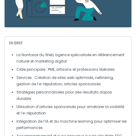
EN BREF
La Nantaise du Web
, agence spécialisée en
référencement
naturel
et
marketing digital
Cible principale :
PME
, artisans et professions libérales
Services :
Création de sites web optimisés
,
netlinking
,
gestion de l’e-réputation
,
articles sponsorisés
Stratégies
personnalisées
pour des résultats
dapos
durable
Utilisation d’
articles sponsorisés
pour améliorer la
visibilité
et l’
e-réputation
Intégration de l’
IA
et du
machine learning
pour optimiser les
performances
Accompagnement et suivi rigoureux sur les résultats SEO