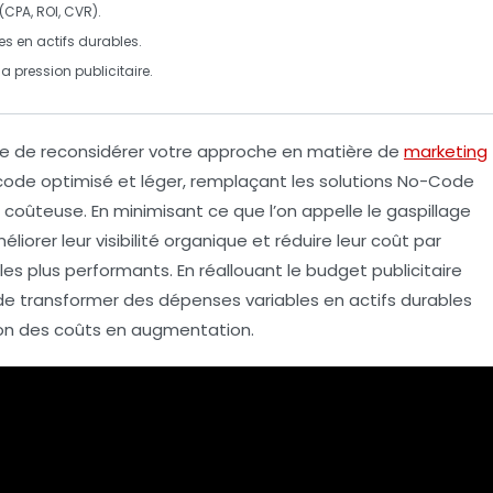
(CPA, ROI, CVR).
ses en
actifs durables
.
 la
pression publicitaire
.
e de reconsidérer votre approche en matière de
marketing
de optimisé et léger, remplaçant les solutions
No-Code
coûteuse. En minimisant ce que l’on appelle le
gaspillage
éliorer leur
visibilité organique
et réduire leur
coût par
 les plus performants. En réallouant le budget publicitaire
e de transformer des dépenses variables en
actifs durables
sion des coûts en augmentation.