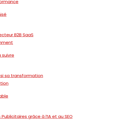
formance
misé
secteur B2B SaaS
emment
à suivre
si sa transformation
tion
able
ublicitaires grâce à l’IA et au SEO