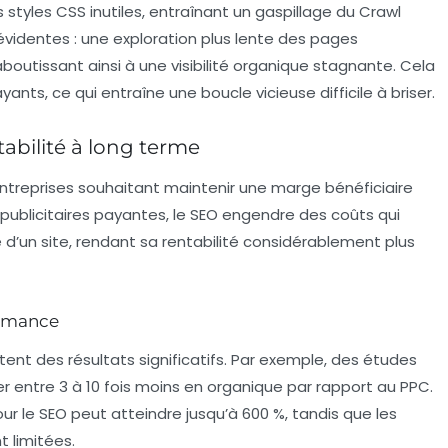
styles CSS inutiles, entraînant un
gaspillage du Crawl
identes : une exploration plus lente des pages
aboutissant ainsi à une
visibilité organique
stagnante. Cela
s, ce qui entraîne une boucle vicieuse difficile à briser.
abilité à long terme
 entreprises souhaitant maintenir une marge bénéficiaire
ublicitaires payantes, le SEO engendre des coûts qui
é d’un site, rendant sa
rentabilité
considérablement plus
ormance
atent des résultats significatifs. Par exemple, des études
r entre 3 à 10 fois moins en organique par rapport au PPC.
our le SEO peut atteindre jusqu’à 600 %, tandis que les
 limitées.