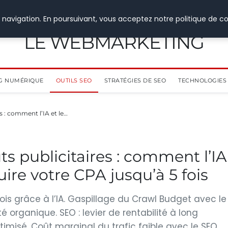
 navigation. En poursuivant, vous acceptez notre politique de co
LE WEBMARKETING
G NUMÉRIQUE
OUTILS SEO
STRATÉGIES DE SEO
TECHNOLOGIES 
s : comment l’IA et le…
s publicitaires : comment l’IA
ire votre CPA jusqu’à 5 fois
fois grâce à l’IA. Gaspillage du Crawl Budget avec le
té organique. SEO : levier de rentabilité à long
timisé. Coût marginal du trafic faible avec le SEO.