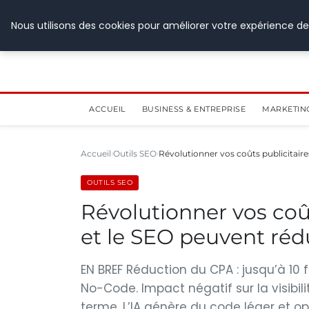
28 juillet 2026
Nous utilisons des cookies pour améliorer votre expérience de
ACCUEIL
BUSINESS & ENTREPRISE
MARKETIN
Accueil
Outils SEO
Révolutionner vos coûts publicitaire
OUTILS SEO
Révolutionner vos coût
et le SEO peuvent rédu
EN BREF Réduction du CPA : jusqu’à 10 
No-Code. Impact négatif sur la visibili
terme. L’IA génère du code léger et op