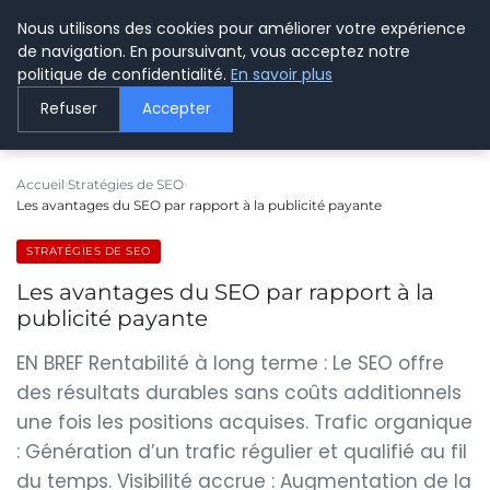
Nous utilisons des cookies pour améliorer votre expérience
LE WEBMARKETING
de navigation. En poursuivant, vous acceptez notre
politique de confidentialité.
En savoir plus
Refuser
Accepter
Accueil
Stratégies de SEO
Les avantages du SEO par rapport à la publicité payante
STRATÉGIES DE SEO
Les avantages du SEO par rapport à la
publicité payante
EN BREF Rentabilité à long terme : Le SEO offre
des résultats durables sans coûts additionnels
une fois les positions acquises. Trafic organique
: Génération d’un trafic régulier et qualifié au fil
du temps. Visibilité accrue : Augmentation de la