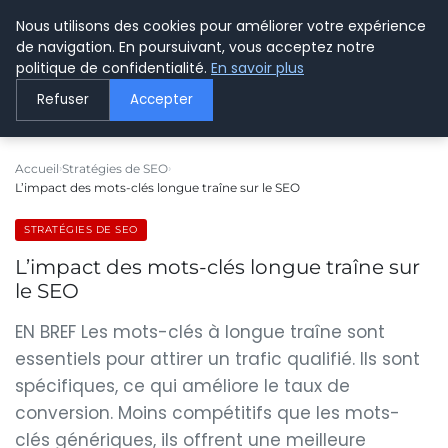
Nous utilisons des cookies pour améliorer votre expérience
LE WEBMARKETING
de navigation. En poursuivant, vous acceptez notre
politique de confidentialité.
En savoir plus
Refuser
Accepter
Accueil
Stratégies de SEO
L’impact des mots-clés longue traîne sur le SEO
STRATÉGIES DE SEO
L’impact des mots-clés longue traîne sur
le SEO
EN BREF Les mots-clés à longue traîne sont
essentiels pour attirer un trafic qualifié. Ils sont
spécifiques, ce qui améliore le taux de
conversion. Moins compétitifs que les mots-
clés génériques, ils offrent une meilleure