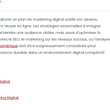
e.
laborer un
plan de marketing digital
solide est devenu
ant
réussir en ligne
. Les
stratégies essentielles
à intégrer
teindre une audience ciblée, mais aussi d’optimiser la
avers le
SEO
, le
marketing sur les réseaux sociaux
, ou l’analyse
numérique
doit être soigneusement considérée pour
ésence durable dans un environnement digital compétitif.
igital
ing Digital