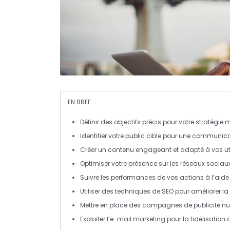
EN BREF
Définir
des objectifs précis pour votre
stratégie 
Identifier votre
public cible
pour une communicat
Créer un
contenu engageant
et adapté à vos uti
Optimiser
votre présence sur les
réseaux sociau
Suivre les
performances
de vos actions à l’aide 
Utiliser des techniques de
SEO
pour améliorer la v
Mettre en place des campagnes de
publicité n
Exploiter l’
e-mail marketing
pour la fidélisation d