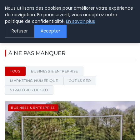
Nous utilisons des cookies pour améliorer votre expérience
LE WEBMARKETING
de navigation. En poursuivant, vous acceptez notre
politique de confidentialité.
En savoir plus
Refuser
Accepter
Le Webmarketing - Blog d'actua
À NE PAS MANQUER
TOUS
BUSINESS & ENTREPRISE
MARKETING NUMÉRIQUE
OUTILS SEO
STRATÉGIES DE SEO
BUSINESS & ENTREPRISE