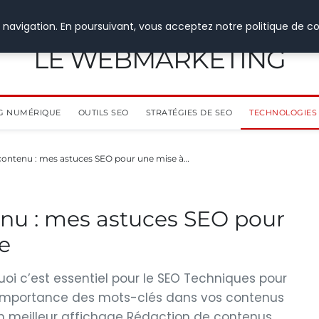
 navigation. En poursuivant, vous acceptez notre politique de co
LE WEBMARKETING
G NUMÉRIQUE
OUTILS SEO
STRATÉGIES DE SEO
TECHNOLOGIES 
contenu : mes astuces SEO pour une mise à…
enu : mes astuces SEO pour
e
uoi c’est essentiel pour le SEO Techniques pour
 Importance des mots-clés dans vos contenus
n meilleur affichage Rédaction de contenus