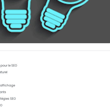
 pour le
SEO
turel
 affichage
ants
atégies
SEO
EO