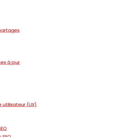
partages
es à jour
 utilisateur (UX)
SEO
s SEO