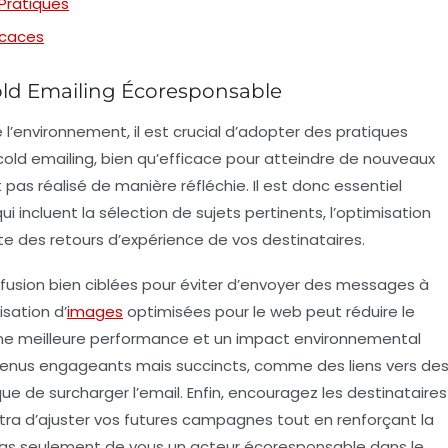
 Pratiques
icaces
old Emailing Écoresponsable
l’environnement, il est crucial d’adopter des pratiques
cold emailing
, bien qu’efficace pour atteindre de nouveaux
st pas réalisé de manière réfléchie. Il est donc essentiel
ui incluent la sélection de
sujets
pertinents, l’optimisation
pte des
retours d’expérience
de vos destinataires.
iffusion bien ciblées pour éviter d’envoyer des messages à
isation d’
images
optimisées pour le web peut réduire le
 une meilleure performance et un impact environnemental
tenus engageants mais succincts, comme des liens vers de
ue de surcharger l’email. Enfin, encouragez les destinataires
tra d’ajuster vos futures campagnes tout en renforçant la
pas seulement de vous un acteur écoresponsable dans le