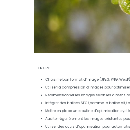
EN BREF
Choisir le
bon format
d’image (JPEG, PNG, WebP) 
Utiliser la
compression
d’images pour optimiser 
Redimensionner les images selon les dimension
Intégrer des balises
SEO
(comme la balise
alt
) 
Mettre en place une routine d’
optimisation syst
Auditer régulièrement les images existantes po
Utiliser des outils d’optimisation pour automati