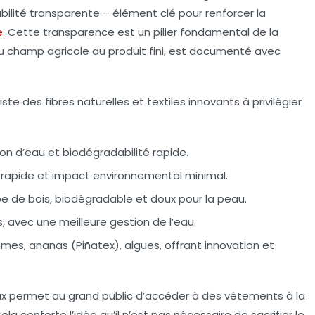
bilité transparente – élément clé pour renforcer la
e
. Cette transparence est un pilier fondamental de la
 champ agricole au produit fini, est documenté avec
iste des fibres naturelles et textiles innovants à privilégier
on d’eau et biodégradabilité rapide.
 rapide et impact environnemental minimal.
lpe de bois, biodégradable et doux pour la peau.
s, avec une meilleure gestion de l’eau.
mes, ananas (Piñatex), algues, offrant innovation et
ux permet au grand public d’accéder à des vêtements à la
la conforte l’idée qu’il n’est pas nécessaire de sacrifier le