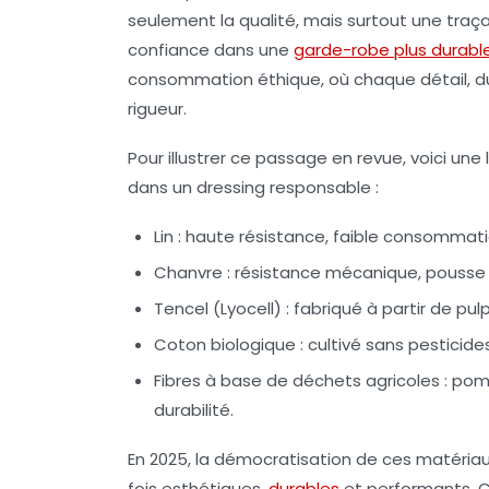
seulement la qualité, mais surtout une traça
confiance dans une
garde-robe plus durabl
consommation éthique, où chaque détail, du
rigueur.
Pour illustrer ce passage en revue, voici une l
dans un dressing responsable :
Lin
: haute résistance, faible consommati
Chanvre
: résistance mécanique, pousse
Tencel (Lyocell)
: fabriqué à partir de pu
Coton biologique
: cultivé sans pesticide
Fibres à base de déchets agricoles
: pom
durabilité.
En 2025, la démocratisation de ces matéria
fois esthétiques,
durables
et performants. Ce