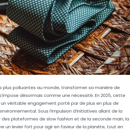
des plus polluantes au monde, transformer sa manière de
s’impose désormais comme une nécessité. En 2025, cette
st un véritable engagement porté par de plus en plus de
environnemental
. Sous l’impulsion d’initiatives allant de la
or des plateformes de
slow fashion
et de la
seconde main
, la
n levier fort pour agir en faveur de la planète, tout en