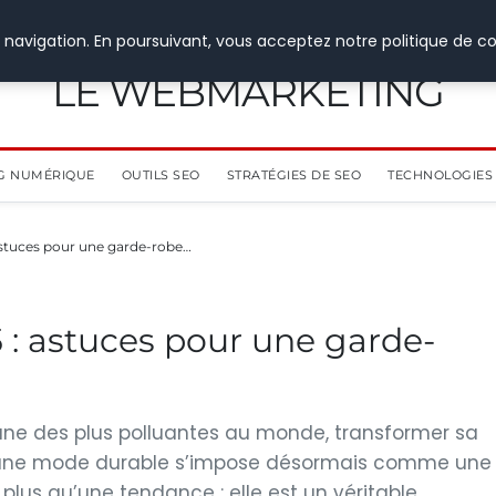
 navigation. En poursuivant, vous acceptez notre politique de co
LE WEBMARKETING
G NUMÉRIQUE
OUTILS SEO
STRATÉGIES DE SEO
TECHNOLOGIES 
astuces pour une garde-robe…
: astuces pour une garde-
l’une des plus polluantes au monde, transformer sa
r une mode durable s’impose désormais comme une
 plus qu’une tendance : elle est un véritable