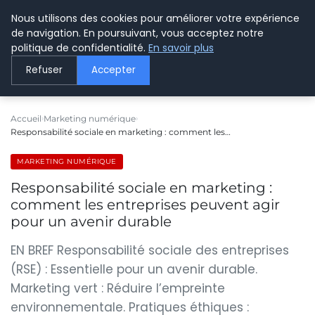
Nous utilisons des cookies pour améliorer votre expérience
LE WEBMARKETING
de navigation. En poursuivant, vous acceptez notre
politique de confidentialité.
En savoir plus
Refuser
Accepter
Accueil
Marketing numérique
Responsabilité sociale en marketing : comment les…
MARKETING NUMÉRIQUE
Responsabilité sociale en marketing :
comment les entreprises peuvent agir
pour un avenir durable
EN BREF Responsabilité sociale des entreprises
(RSE) : Essentielle pour un avenir durable.
Marketing vert : Réduire l’empreinte
environnementale. Pratiques éthiques :