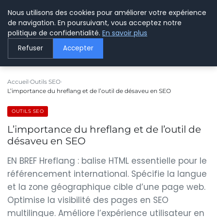
Nous utilisons des cookies pour améliorer votre expérience
LE WEBMARKETING
de navigation. En poursuivant, vous acceptez notre
politique de confidentialité.
En savoir plus
Refuser
Accepter
Accueil
Outils SEO
L’importance du hreflang et de l’outil de désaveu en SEO
OUTILS SEO
L’importance du hreflang et de l’outil de
désaveu en SEO
EN BREF Hreflang : balise HTML essentielle pour le
référencement international. Spécifie la langue
et la zone géographique cible d’une page web.
Optimise la visibilité des pages en SEO
multilingue. Améliore l’expérience utilisateur en