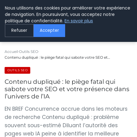
Nous utilisons des cookies pour améliorer votre expérience
LE WEBMARKETING
de navigation. En poursuivant, vous acceptez notre
politique de confidentialité.
En savoir plus
Refuser
Accepter
Accueil
Outils SEO
Contenu dupliqué : le piège fatal qui sabote votre SEO et…
OUTILS SEO
Contenu dupliqué : le piège fatal qui
sabote votre SEO et votre présence dans
l’univers de l’IA
EN BREF Concurrence accrue dans les moteurs
de recherche Contenu dupliqué : problème
souvent sous-estimé Diluant l’autorité des
pages web IA peine à identifier la meilleure