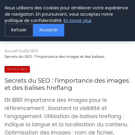
Nous utilisons des cookies pour améliorer votre expérience
LE WEBMARKETING
de navigation. En poursuivant, vous acceptez notre
politique de confidentialité.
En savoir plus
Refuser
Accepter
Accueil
Outils SEO
Secrets du SEO : l’importance des images et des balises…
OUTILS SEO
Secrets du SEO : l’importance des images
et des balises hreflang
EN BREF Importance des images pour le
référencement : boostent la visibilité et
l’engagement. Utilisation de balises hreflang :
indique la langue et la localisation du contenu.
Optimisation des images : nom de fichier,