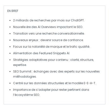
EN BREF
2 milliards
de recherches par mois sur ChatGPT.
Nouvelle ère des
AI Overviews
impactant le SEO.
Transition vers une recherche
conversationnelle
.
Nouveaux enjeux : devenir
source de confiance
.
Focus sur la notoriété de
marque
et le
trafic qualifié
.
Alimentation des
Featured Snippets AI
.
Stratégies adaptatives pour contenu :
clarté
,
structure
,
expertise
.
SEO Summit : échanges avec des
experts
sur les nouvelles
méthodologies.
Centré sur les
données structurées
et le modèle
E-E-A-T
.
Importance de s’adapter pour rester pertinent dans
l’écosystème SEO.