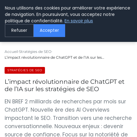
Nous utilisons des cookies pour améliorer votre expérience
LE WEBMARKETING
de navigation. En poursuivant, vous acceptez notre
politique de confidentialité.
En savoir plus
Refuser
Accepter
Accueil
Stratégies de SEO
L’impact révolutionnaire de ChatGPT et de l’IA sur les…
STRATÉGIES DE SEO
L’impact révolutionnaire de ChatGPT et
de l’IA sur les stratégies de SEO
EN BREF 2 milliards de recherches par mois sur
ChatGPT. Nouvelle ère des AI Overviews
impactant le SEO. Transition vers une recherche
conversationnelle. Nouveaux enjeux : devenir
source de confiance. Focus sur la notoriété de