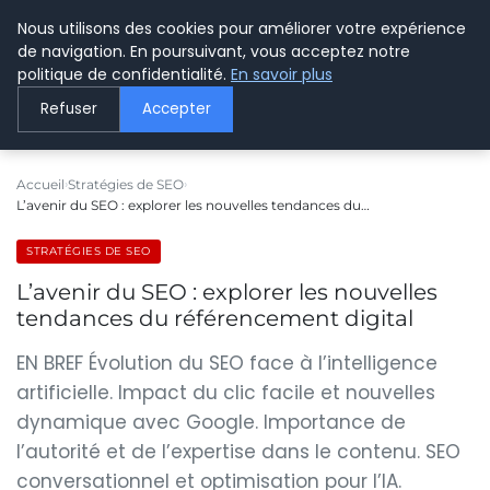
Nous utilisons des cookies pour améliorer votre expérience
LE WEBMARKETING
de navigation. En poursuivant, vous acceptez notre
politique de confidentialité.
En savoir plus
Refuser
Accepter
Accueil
Stratégies de SEO
L’avenir du SEO : explorer les nouvelles tendances du…
STRATÉGIES DE SEO
L’avenir du SEO : explorer les nouvelles
tendances du référencement digital
EN BREF Évolution du SEO face à l’intelligence
artificielle. Impact du clic facile et nouvelles
dynamique avec Google. Importance de
l’autorité et de l’expertise dans le contenu. SEO
conversationnel et optimisation pour l’IA.