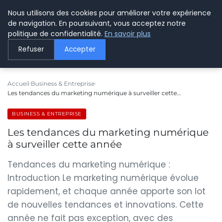
Nous utilisons des cookies pour améliorer votre expérience
LE WEBMARKETING
de navigation. En poursuivant, vous acceptez notre
politique de confidentialité.
En savoir plus
Refuser
Accepter
Accueil
Business & Entreprise
Les tendances du marketing numérique à surveiller cette…
BUSINESS & ENTREPRISE
Les tendances du marketing numérique
à surveiller cette année
Tendances du marketing numérique :
Introduction Le marketing numérique évolue
rapidement, et chaque année apporte son lot
de nouvelles tendances et innovations. Cette
année ne fait pas exception, avec des