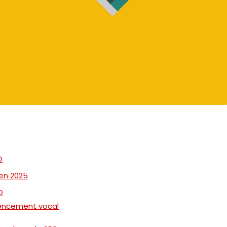
O
 en 2025
O
rencement vocal