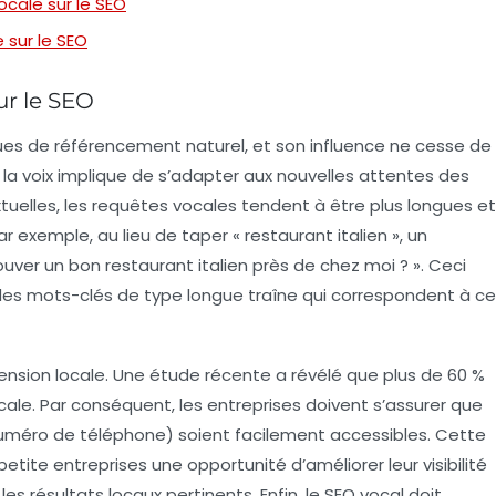
ocale sur le SEO
 sur le SEO
ur le SEO
ques de
référencement naturel
, et son influence ne cesse de
r la voix implique de s’adapter aux nouvelles attentes des
tuelles, les requêtes vocales tendent à être plus
longues
et
exemple, au lieu de taper « restaurant italien », un
ouver un bon restaurant italien près de chez moi ? ». Ceci
 des
mots-clés
de type
longue traîne
qui correspondent à ce
mension
locale
. Une étude récente a révélé que plus de 60 %
cale. Par conséquent, les entreprises doivent s’assurer que
numéro de téléphone) soient facilement accessibles. Cette
etite entreprises une opportunité d’améliorer leur visibilité
les résultats locaux pertinents. Enfin, le
SEO vocal
doit