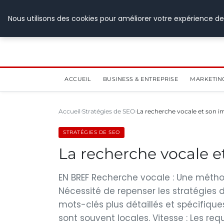
28 juillet 2026
Nous utilisons des cookies pour améliorer votre expérience de
ACCUEIL
BUSINESS & ENTREPRISE
MARKETIN
Accueil
Stratégies de SEO
La recherche vocale et son i
STRATÉGIES DE SEO
La recherche vocale e
EN BREF Recherche vocale : Une méthod
Nécessité de repenser les stratégies 
mots-clés plus détaillés et spécifiqu
sont souvent locales. Vitesse : Les r