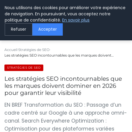
Nous utilisons des cookies pour améliorer votre expérience
LE WEBMARKETING
de navigation. En poursuivant, vous acceptez notre
politique de confidentialité.
En savoir plus
Refuser
Accepter
Accueil
Stratégies de SEO
Les stratégies SEO incontournables que les marques doivent…
STRATÉGIES DE SEO
Les stratégies SEO incontournables que
les marques doivent dominer en 2026
pour garantir leur visibilité
EN BREF Transformation du SEO : Passage d’un
cadre centré sur Google à une approche omni-
canal. Search Everywhere Optimization :
Optimisation pour des plateformes variées