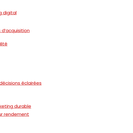
 digital
s d’acquisition
lité
décisions éclairées
keting durable
eur rendement