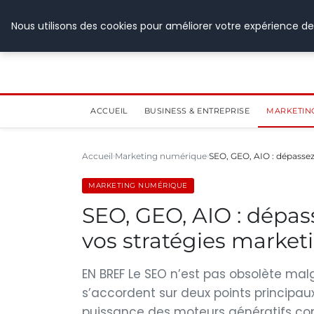
28 juillet 2026
Nous utilisons des cookies pour améliorer votre expérience de
ACCUEIL
BUSINESS & ENTREPRISE
MARKETIN
Accueil
Marketing numérique
SEO, GEO, AIO : dépassez 
MARKETING NUMÉRIQUE
SEO, GEO, AIO : dépass
vos stratégies marketi
EN BREF Le SEO n’est pas obsolète malgr
s’accordent sur deux points principau
puissance des moteurs génératifs co