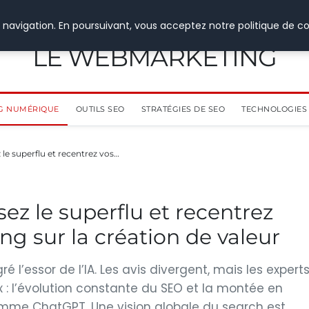
 navigation. En poursuivant, vous acceptez notre politique de co
LE WEBMARKETING
G NUMÉRIQUE
OUTILS SEO
STRATÉGIES DE SEO
TECHNOLOGIES 
le superflu et recentrez vos…
ez le superflu et recentrez
ng sur la création de valeur
é l’essor de l’IA. Les avis divergent, mais les expert
x : l’évolution constante du SEO et la montée en
mme ChatGPT. Une vision globale du search est