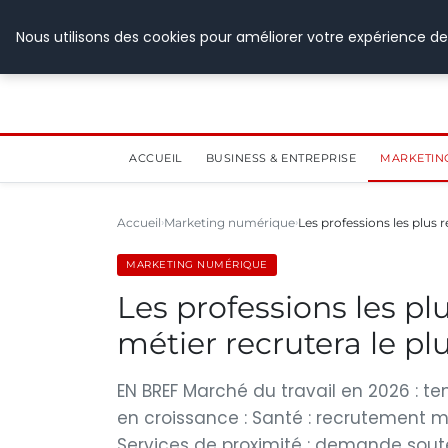
28 juillet 2026
Nous utilisons des cookies pour améliorer votre expérience de
ACCUEIL
BUSINESS & ENTREPRISE
MARKETIN
Accueil
Marketing numérique
Les professions les plus 
MARKETING NUMÉRIQUE
Les professions les pl
métier recrutera le pl
EN BREF Marché du travail en 2026 : te
en croissance : Santé : recrutement ma
Services de proximité : demande soute