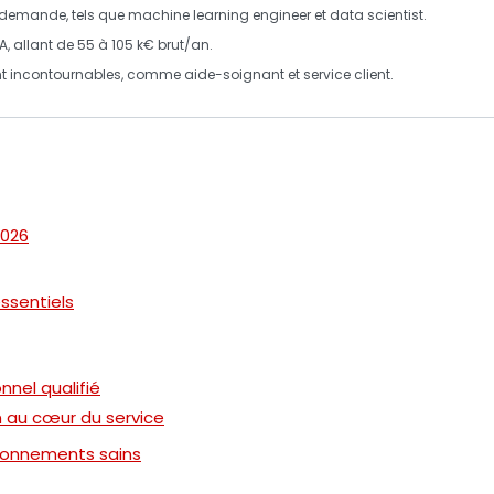
rte demande, tels que
machine learning engineer
et
data scientist
.
IA, allant de
55 à 105 k€
brut/an.
ont incontournables, comme aide-soignant et service client.
2026
essentiels
nnel qualifié
in au cœur du service
ironnements sains