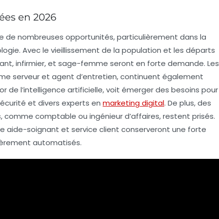
hées en 2026
ffre de nombreuses opportunités, particulièrement dans
la
logie
. Avec le
vieillissement de la population
et les départs
nant
,
infirmier
, et
sage-femme
seront en forte demande. Les
mme
serveur
et
agent d’entretien
, continuent également
or de l’
intelligence artificielle
, voit émerger des besoins pour
écurité
et divers experts en
marketing digital
. De plus, des
és, comme
comptable
ou
ingénieur d’affaires
, restent prisés.
me
aide-soignant
et
service client
conserveront une forte
tièrement automatisés.