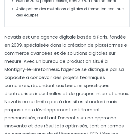
Plus de
2000 projets
réalisés, dont 30 % à l’international
Anticipation des
mutations digitales
et formation continue
des équipes
Novatis
est une agence digitale basée à
Paris
, fondée
en
2009
, spécialisée dans la création de
plateformes e-
commerce
avancées et de solutions digitales sur
mesure. Avec un bureau de production situé à
Montigny-le-Bretonneux
, l’agence se distingue par sa
capacité à concevoir des projets techniques
complexes, répondant aux besoins spécifiques
d’entreprises industrielles et de groupes internationaux.
Novatis ne se limite pas à des sites standard mais
propose des développement entièrement
personnalisés
, mettant l’accent sur une approche
innovante et des résultats optimisés, tant en termes
de
conversion
que de
référencement SEO
. L’équipe