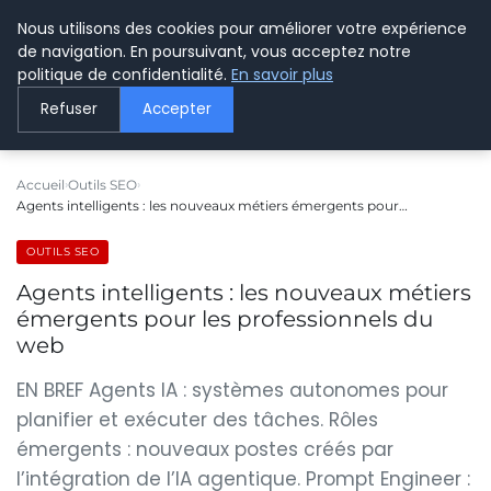
Nous utilisons des cookies pour améliorer votre expérience
LE WEBMARKETING
de navigation. En poursuivant, vous acceptez notre
politique de confidentialité.
En savoir plus
Refuser
Accepter
Accueil
Outils SEO
Agents intelligents : les nouveaux métiers émergents pour…
OUTILS SEO
Agents intelligents : les nouveaux métiers
émergents pour les professionnels du
web
EN BREF Agents IA : systèmes autonomes pour
planifier et exécuter des tâches. Rôles
émergents : nouveaux postes créés par
l’intégration de l’IA agentique. Prompt Engineer :