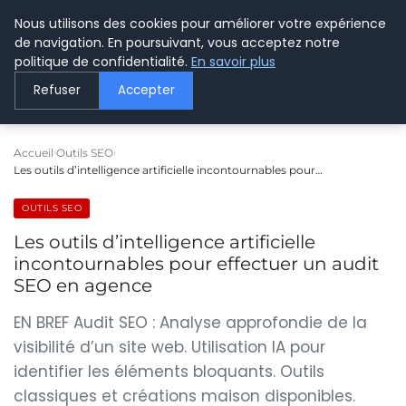
Nous utilisons des cookies pour améliorer votre expérience
LE WEBMARKETING
de navigation. En poursuivant, vous acceptez notre
politique de confidentialité.
En savoir plus
Refuser
Accepter
Accueil
Outils SEO
Les outils d’intelligence artificielle incontournables pour…
OUTILS SEO
Les outils d’intelligence artificielle
incontournables pour effectuer un audit
SEO en agence
EN BREF Audit SEO : Analyse approfondie de la
visibilité d’un site web. Utilisation IA pour
identifier les éléments bloquants. Outils
classiques et créations maison disponibles.