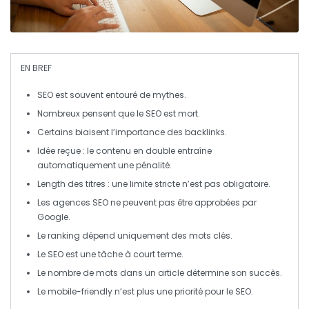
EN BREF
SEO
est souvent entouré de
mythes
.
Nombreux pensent que le
SEO
est
mort
.
Certains biaisent l’importance des
backlinks
.
Idée reçue : le contenu
en double
entraîne
automatiquement une
pénalité
.
Length des titres
: une limite stricte n’est pas obligatoire.
Les
agences SEO
ne peuvent pas être
approbées par
Google
.
Le
ranking
dépend uniquement des mots clés.
Le
SEO
est une tâche à court terme.
Le nombre de
mots
dans un article détermine son succès.
Le
mobile-friendly
n’est plus une priorité pour le
SEO
.