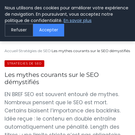
Nous utilisons des cookies pour améliorer votre expérience
LE WEBMARKETING
de navigation. En poursuivant, vous acceptez notre
politique de confidentialité.
En savoir plus
Refuser
Accepter
Accueil
Stratégies de SEO
Les mythes courants sur le SEO démystifiés
STRATÉGIES DE SEO
Les mythes courants sur le SEO
démystifiés
EN BREF SEO est souvent entouré de mythes.
Nombreux pensent que le SEO est mort.
Certains biaisent l’importance des backlinks.
Idée reçue : le contenu en double entraîne
automatiquement une pénalité. Length des