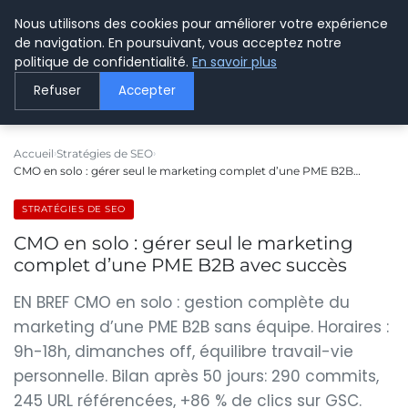
Nous utilisons des cookies pour améliorer votre expérience
LE WEBMARKETING
de navigation. En poursuivant, vous acceptez notre
politique de confidentialité.
En savoir plus
Refuser
Accepter
Accueil
Stratégies de SEO
CMO en solo : gérer seul le marketing complet d’une PME B2B…
STRATÉGIES DE SEO
CMO en solo : gérer seul le marketing
complet d’une PME B2B avec succès
EN BREF CMO en solo : gestion complète du
marketing d’une PME B2B sans équipe. Horaires :
9h-18h, dimanches off, équilibre travail-vie
personnelle. Bilan après 50 jours: 290 commits,
245 URL référencées, +86 % de clics sur GSC.