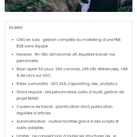
EN BREF
CMO en solo
: gestion complète du marketing d’une PME
B2B sans équipe.
Horaires :
9h-18h
, dimanches off, équilibre travail-vie
personnelle.
Bilan après
50 jours
:
290 commits
,
245 URL
référencées,
+86
% de clics
sur GSC.
Rôles cumulatifs :
SEO
,
SEA
,
copywriting
,
dev
,
analytics
.
Stack requise :
site personnalisé
, outils d’
audit
, gestion de
projet
BMAD
.
Cadence de travail :
planification strict
, publication
régulière d’articles.
Automatisation : routine facilitée grâce à des
scripts
et
outils adaptés.
Limites : ne convient pas à toutes les structures (ex : e-