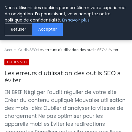
Nous utilisons des cookies pour améliorer votre expérience
LE WEBMARKETING
de navigation. En poursuivant, vous acceptez notre
politique de confidentialité.
En savoir plus
Refuser
Accepter
Accueil
Outils SEO
Les erreurs d’utilisation des outils SEO à éviter
OUTILS SEO
Les erreurs d’utilisation des outils SEO à
éviter
EN BREF Négliger l’audit régulier de votre site
Créer du contenu dupliqué Mauvaise utilisation
des mots-clés Oublier d’analyser la vitesse de
chargement Ne pas optimiser pour les
appareils mobiles Éviter les redirections